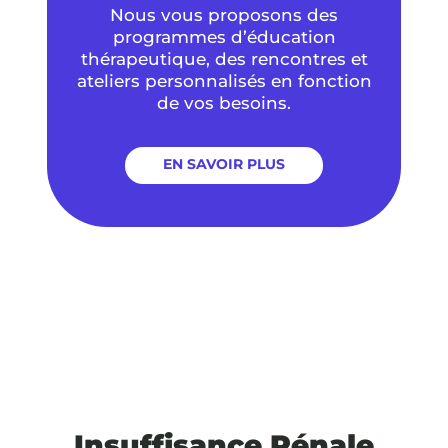
Nous vous proposons des
programmes d’éducation
thérapeutique, des rencontres et
ateliers personnalisés en fonction
de vos besoins.
EN SAVOIR PLUS
Insuffisance Rénale