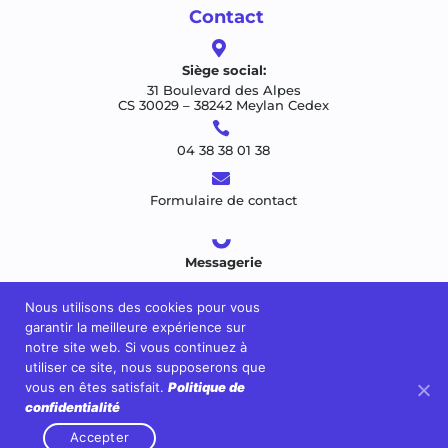
Contact

Siège social:
31 Boulevard des Alpes
CS 30029 – 38242 Meylan Cedex

04 38 38 01 38

Formulaire de contact
Messagerie
Nous utilisons des cookies pour vous
garantir la meilleure expérience sur
notre site web. Si vous continuez à
utiliser ce site, nous supposerons que
vous en êtes satisfait.
Politique de
confidentialité
Accepter