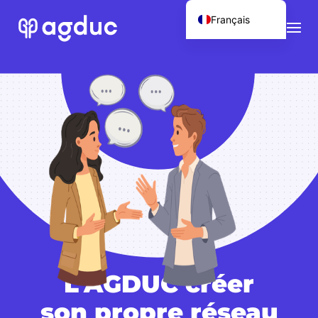
Français
English (UK)
L’AGDUC créer
son propre réseau