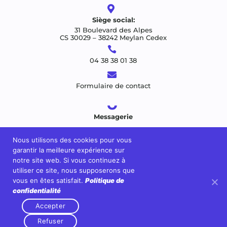

Siège social:
31 Boulevard des Alpes
CS 30029 – 38242 Meylan Cedex

04 38 38 01 38

Formulaire de contact
Messagerie
Nous utilisons des cookies pour vous
garantir la meilleure expérience sur
notre site web. Si vous continuez à
utiliser ce site, nous supposerons que
vous en êtes satisfait.
Politique de
confidentialité
Accepter
Refuser