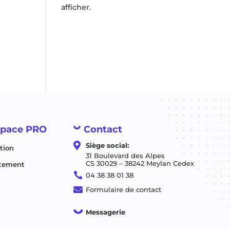
afficher.
space PRO
Contact

Siège social:
tion
31 Boulevard des Alpes
CS 30029 – 38242 Meylan Cedex
tement

04 38 38 01 38

Formulaire de contact
Messagerie