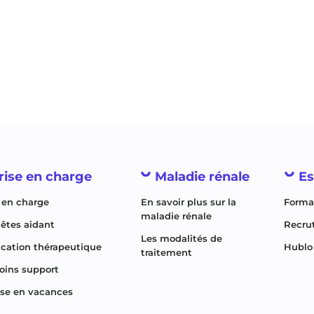
rise en charge
Maladie rénale
E
 en charge
En savoir plus sur la
Forma
maladie rénale
êtes aidant
Recru
Les modalités de
ucation thérapeutique
Hublo
traitement
oins support
yse en vacances